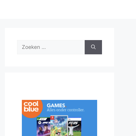
Zoek
naar: