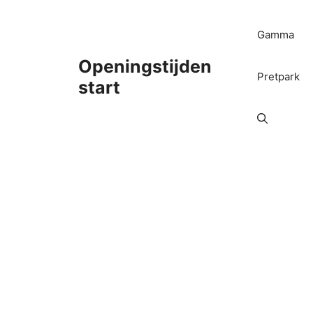
Ga
naar
Gamma
de
inhoud
Openingstijden
Pretpark
start