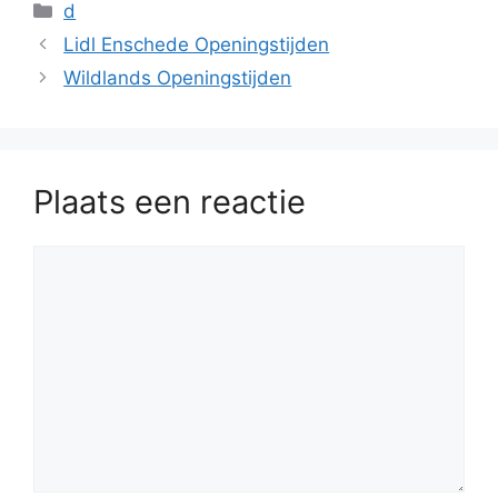
Categorieën
d
Lidl Enschede Openingstijden
Wildlands Openingstijden
Plaats een reactie
Reactie