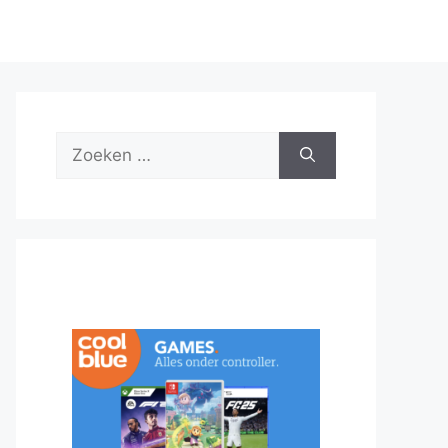
Zoek
naar: