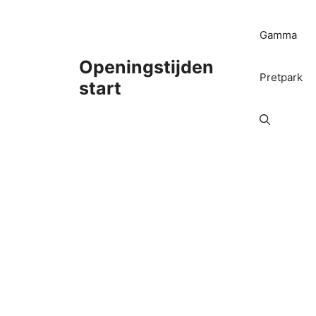
Ga
naar
Gamma
de
inhoud
Openingstijden
Pretpark
start