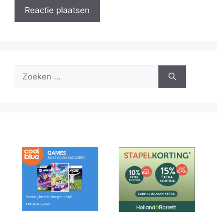
Zoek
naar: