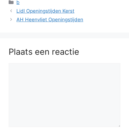
Categorieën
b
Lidl Openingstijden Kerst
AH Heenvliet Openingstijden
Plaats een reactie
Reactie