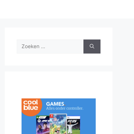
Zoek
naar: