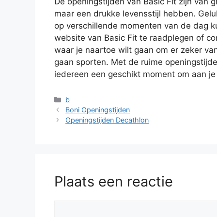
De openingstijden van Basic Fit zijn van 
maar een drukke levensstijl hebben. Geluk
op verschillende momenten van de dag kun
website van Basic Fit te raadplegen of c
waar je naartoe wilt gaan om er zeker van 
gaan sporten. Met de ruime openingstijden 
iedereen een geschikt moment om aan je 
Categorieën
b
Boni Openingstijden
Openingstijden Decathlon
Plaats een reactie
Reactie