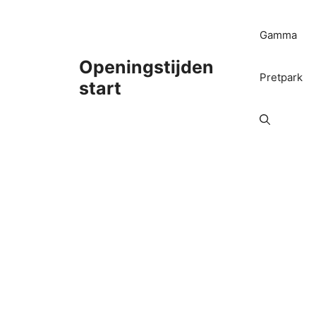
Ga
naar
Gamma
de
inhoud
Openingstijden
Pretpark
start