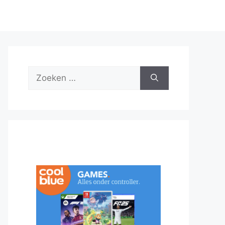
Zoek
naar: