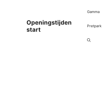
Ga
naar
Gamma
de
inhoud
Openingstijden
Pretpark
start