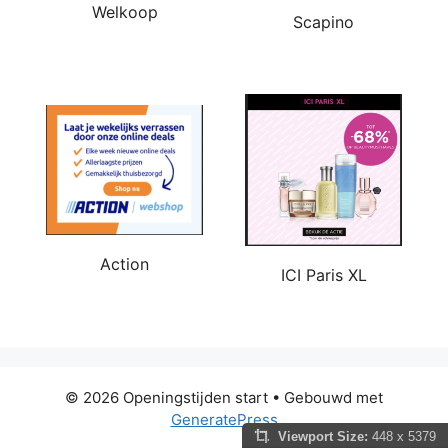
Welkoop
Scapino
Action
ICI Paris XL
© 2026 Openingstijden start
• Gebouwd met
GeneratePress
Viewport Size:
448 x 5379