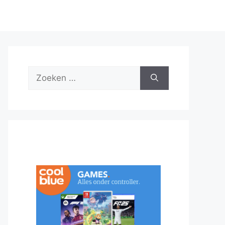
Zoek
naar: