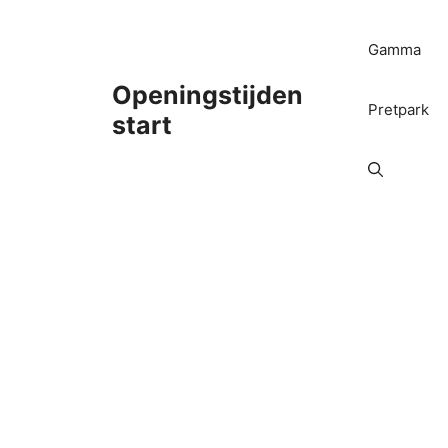
Ga
naar
Gamma
de
inhoud
Openingstijden
Pretpark
start