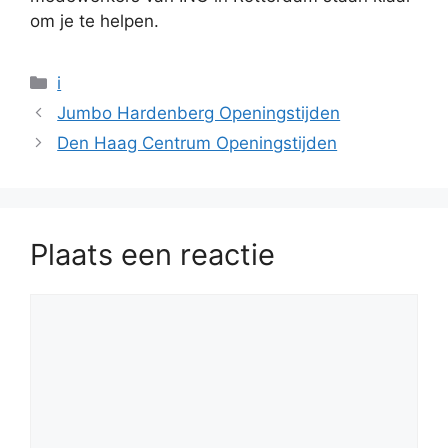
om je te helpen.
Categorieën
i
Jumbo Hardenberg Openingstijden
Den Haag Centrum Openingstijden
Plaats een reactie
Reactie