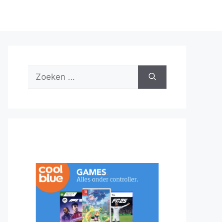
Zoek
naar: